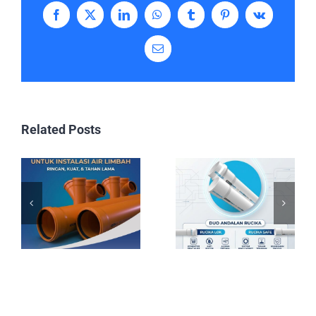
Facebook
X
LinkedIn
WhatsApp
Tumblr
Pinterest
Vk
Email
Related Posts