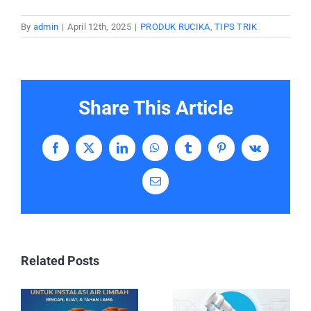
By
admin
|
April 12th, 2025
|
PRODUK RUCIKA
,
TIPS TRIK
Share This Article
Facebook
X
LinkedIn
WhatsApp
Tumblr
Pinterest
Vk
Email
Related Posts