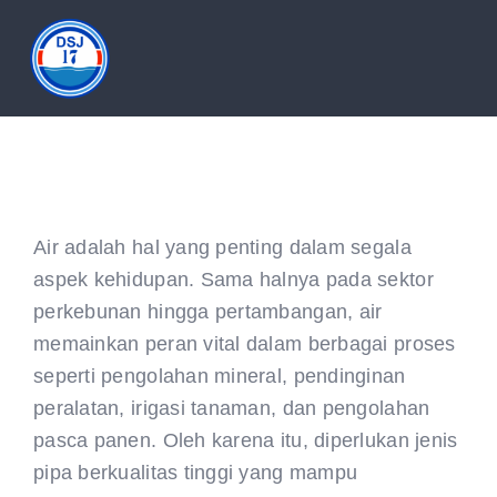
Skip
to
Tog
content
Nav
HOME
ABOUT
Air adalah hal yang penting dalam segala
aspek kehidupan. Sama halnya pada sektor
PRODUCT
perkebunan hingga pertambangan, air
memainkan peran vital dalam berbagai proses
DOCUMENTATION
seperti pengolahan mineral, pendinginan
peralatan, irigasi tanaman, dan pengolahan
ARTICLES
pasca panen. Oleh karena itu, diperlukan jenis
pipa berkualitas tinggi yang mampu