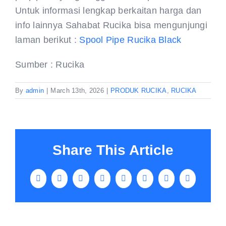
Untuk informasi lengkap berkaitan harga dan
info lainnya Sahabat Rucika bisa mengunjungi
laman berikut :
Spool Pipe Rucika Black
Sumber : Rucika
By
admin
|
March 13th, 2026
|
PRODUK RUCIKA
,
RUCIKA
Share This Article
Facebook
X
LinkedIn
WhatsApp
Tumblr
Pinterest
Vk
Email