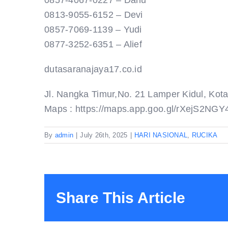
0857-4067-0227 – Danu
0813-9055-6152 – Devi
0857-7069-1139 – Yudi
0877-3252-6351 – Alief
dutasaranajaya17.co.id
Jl. Nangka Timur,No. 21 Lamper Kidul, Ko
Maps : https://maps.app.goo.gl/rXejS2NGY
By
admin
|
July 26th, 2025
|
HARI NASIONAL
,
RUCIKA
Share This Article