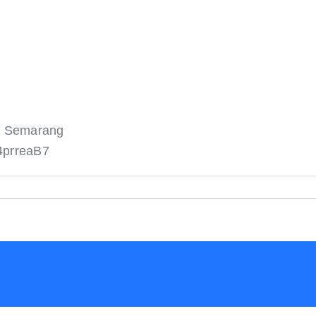
ta Semarang
4prreaB7