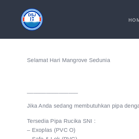
Skip
to
HO
content
Selamat Hari Mangrove Sedunia
________________
Jika Anda sedang membutuhkan pipa dengan 
Tersedia Pipa Rucika SNI :
– Exoplas (PVC O)