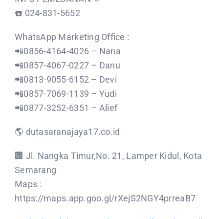
☎️ 024-831-5652
WhatsApp Marketing Office :
📲0856-4164-4026 – Nana
📲0857-4067-0227 – Danu
📲0813-9055-6152 – Devi
📲0857-7069-1139 – Yudi
📲0877-3252-6351 – Alief
🌎 dutasaranajaya17.co.id
🏢 Jl. Nangka Timur,No. 21, Lamper Kidul, Kota
Semarang
Maps :
https://maps.app.goo.gl/rXejS2NGY4prreaB7