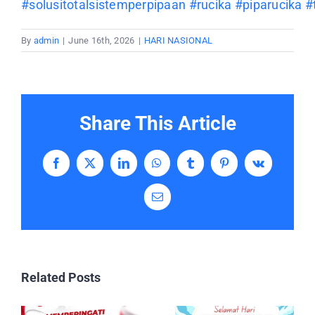
#solusitotalsistemperpipaan
#rucika
#piparucika
#
By
admin
|
June 16th, 2026
|
HARI NASIONAL
Share This Article
Facebook
X
LinkedIn
WhatsApp
Tumblr
Pinterest
Vk
Email
Related Posts