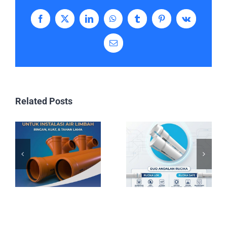
Facebook
X
LinkedIn
WhatsApp
Tumblr
Pinterest
Vk
Email
Related Posts