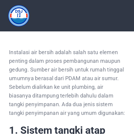
Skip
to
Tog
content
Nav
HOME
Instalasi air bersih adalah salah satu elemen
ABOUT
penting dalam proses pembangunan maupun
gedung. Sumber air bersih untuk rumah tinggal
PRODUCT
umumnya berasal dari PDAM atau air sumur.
Sebelum dialirkan ke unit plumbing, air
biasanya ditampung terlebih dahulu dalam
DOCUMENTATION
tangki penyimpanan. Ada dua jenis sistem
tangki penyimpanan air yang umum digunakan:
ARTICLES
1. Sistem tangki atap