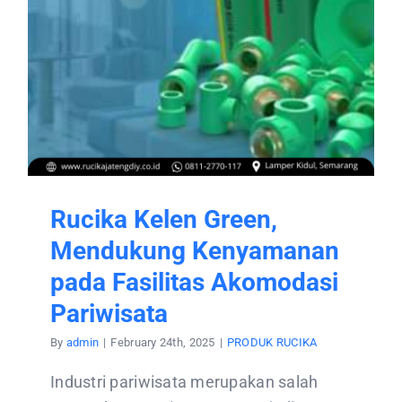
CONTACT US
Rucika Kelen Green,
Mendukung Kenyamanan
pada Fasilitas Akomodasi
Pariwisata
By
admin
|
February 24th, 2025
|
PRODUK RUCIKA
Industri pariwisata merupakan salah