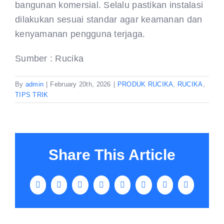
bangunan komersial. Selalu pastikan instalasi
dilakukan sesuai standar agar keamanan dan
kenyamanan pengguna terjaga.
Sumber : Rucika
By
admin
|
February 20th, 2026
|
PRODUK RUCIKA
,
RUCIKA
,
TIPS TRIK
Share This Article
Facebook
X
LinkedIn
WhatsApp
Tumblr
Pinterest
Vk
Email