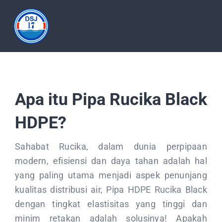
Skip
to
Tog
content
Nav
HOME
Apa itu Pipa Rucika Black
ABOUT
HDPE?
PRODUCT
Sahabat Rucika, dalam dunia perpipaan
modern, efisiensi dan daya tahan adalah hal
DOCUMENTATION
yang paling utama menjadi aspek penunjang
kualitas distribusi air, Pipa HDPE Rucika Black
ARTICLES
dengan tingkat elastisitas yang tinggi dan
minim retakan adalah solusinya! Apakah