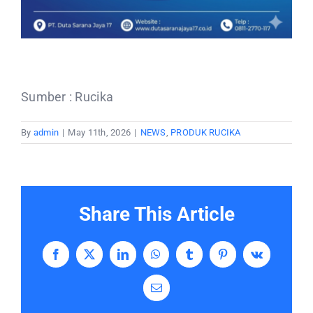
Sumber : Rucika
By
admin
|
May 11th, 2026
|
NEWS
,
PRODUK RUCIKA
Share This Article
Facebook
X
LinkedIn
WhatsApp
Tumblr
Pinterest
Vk
Email