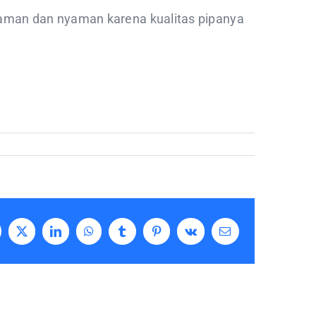
aman dan nyaman karena kualitas pipanya
cebook
X
LinkedIn
WhatsApp
Tumblr
Pinterest
Vk
Email