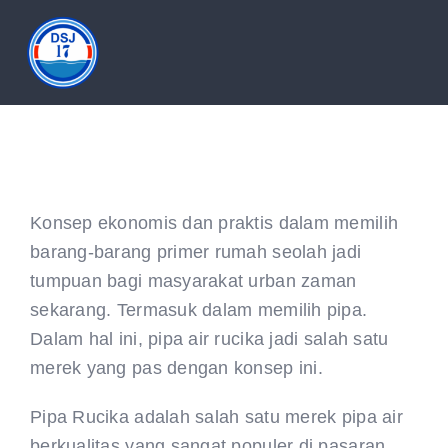
Skip
to
Tog
content
Nav
HOME
ABOUT
Konsep ekonomis dan praktis dalam memilih
barang-barang primer rumah seolah jadi
PRODUCT
tumpuan bagi masyarakat urban zaman
sekarang. Termasuk dalam memilih pipa.
DOCUMENTATION
Dalam hal ini, pipa air rucika jadi salah satu
merek yang pas dengan konsep ini.
ARTICLES
Pipa Rucika adalah salah satu merek pipa air
berkualitas yang sangat populer di pasaran.