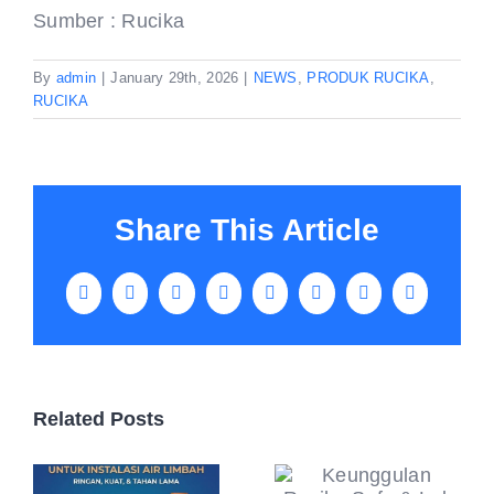
Sumber : Rucika
By
admin
|
January 29th, 2026
|
NEWS
,
PRODUK RUCIKA
,
RUCIKA
Share This Article
Facebook
X
LinkedIn
WhatsApp
Tumblr
Pinterest
Vk
Email
Related Posts