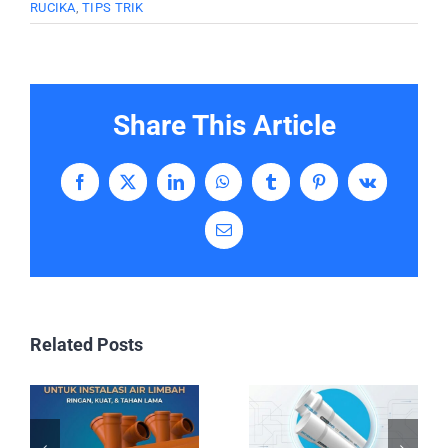
RUCIKA
,
TIPS TRIK
Share This Article
Facebook
X
LinkedIn
WhatsApp
Tumblr
Pinterest
Vk
Email
Related Posts