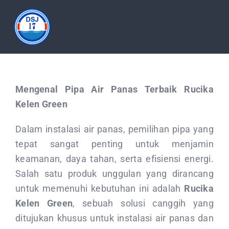
Skip
to
Tog
content
Nav
HOME
Mengenal Pipa Air Panas Terbaik Rucika
ABOUT
Kelen Green
Dalam instalasi air panas, pemilihan pipa yang
PRODUCT
tepat sangat penting untuk menjamin
keamanan, daya tahan, serta efisiensi energi.
DOCUMENTATION
Salah satu produk unggulan yang dirancang
untuk memenuhi kebutuhan ini adalah
Rucika
ARTICLES
Kelen Green
, sebuah solusi canggih yang
ditujukan khusus untuk instalasi air panas dan