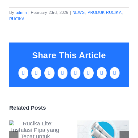
By
admin
|
February 23rd, 2026
|
NEWS
,
PRODUK RUCIKA
,
RUCIKA
Share This Article
Facebook
X
LinkedIn
WhatsApp
Tumblr
Pinterest
Vk
Email
Related Posts