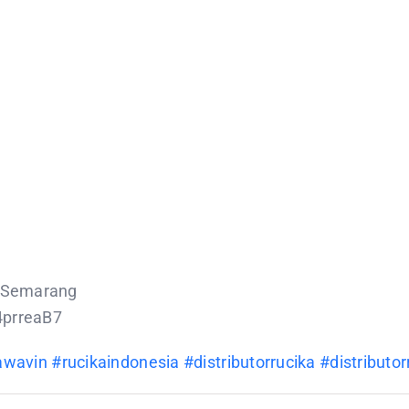
a Semarang
4prreaB7
awavin
#rucikaindonesia
#distributorrucika
#distributor