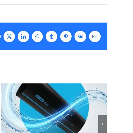
cebook
X
LinkedIn
WhatsApp
Tumblr
Pinterest
Vk
Email