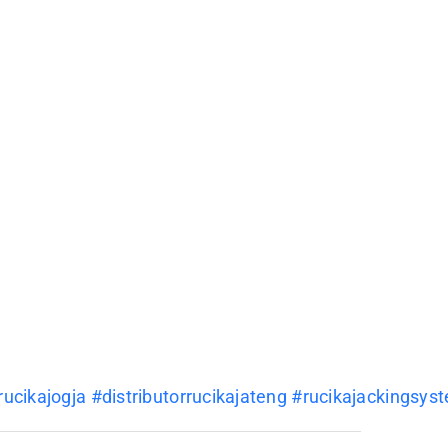
rucikajogja
#distributorrucikajateng
#rucikajackingsys