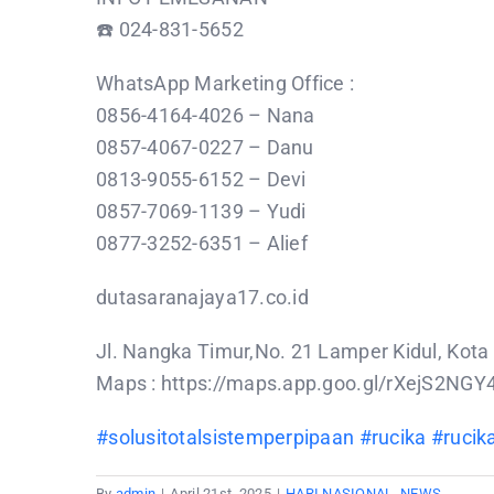
☎️ 024-831-5652
WhatsApp Marketing Office :
0856-4164-4026 – Nana
0857-4067-0227 – Danu
0813-9055-6152 – Devi
0857-7069-1139 – Yudi
0877-3252-6351 – Alief
dutasaranajaya17.co.id
Jl. Nangka Timur,No. 21 Lamper Kidul, Kot
Maps : https://maps.app.goo.gl/rXejS2NGY
#solusitotalsistemperpipaan
#rucika
#rucik
By
admin
|
April 21st, 2025
|
HARI NASIONAL
,
NEWS