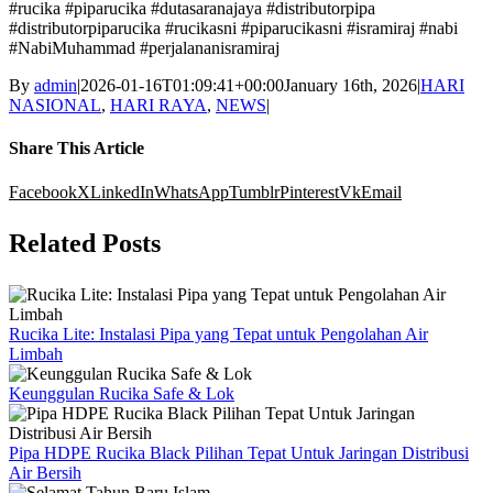
#rucika
#piparucika
#dutasaranajaya
#distributorpipa
#distributorpiparucika
#rucikasni
#piparucikasni
#isramiraj
#nabi
#NabiMuhammad
#perjalananisramiraj
By
admin
|
2026-01-16T01:09:41+00:00
January 16th, 2026
|
HARI
NASIONAL
,
HARI RAYA
,
NEWS
|
Share This Article
Facebook
X
LinkedIn
WhatsApp
Tumblr
Pinterest
Vk
Email
Related Posts
Rucika Lite: Instalasi Pipa yang Tepat untuk Pengolahan Air
Limbah
Keunggulan Rucika Safe & Lok
Pipa HDPE Rucika Black Pilihan Tepat Untuk Jaringan Distribusi
Air Bersih