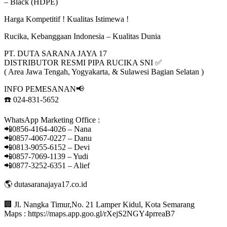
– Black (HDPE)
Harga Kompetitif ! Kualitas Istimewa !
Rucika, Kebanggaan Indonesia – Kualitas Dunia
PT. DUTA SARANA JAYA 17
DISTRIBUTOR RESMI PIPA RUCIKA SNI ✅️
( Area Jawa Tengah, Yogyakarta, & Sulawesi Bagian Selatan )
INFO PEMESANAN📢
☎️ 024-831-5652
WhatsApp Marketing Office :
📲0856-4164-4026 – Nana
📲0857-4067-0227 – Danu
📲0813-9055-6152 – Devi
📲0857-7069-1139 – Yudi
📲0877-3252-6351 – Alief
🌎 dutasaranajaya17.co.id
🏢 Jl. Nangka Timur,No. 21 Lamper Kidul, Kota Semarang
Maps : https://maps.app.goo.gl/rXejS2NGY4prreaB7