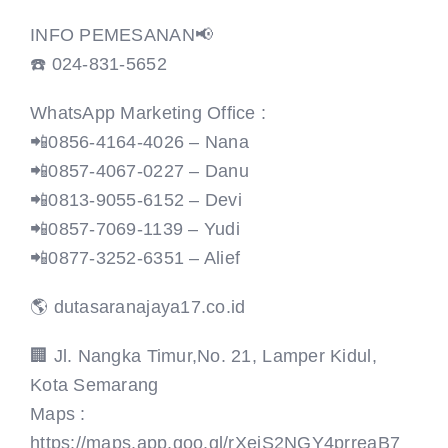
INFO PEMESANAN📢
☎️ 024-831-5652
WhatsApp Marketing Office :
📲0856-4164-4026 – Nana
📲0857-4067-0227 – Danu
📲0813-9055-6152 – Devi
📲0857-7069-1139 – Yudi
📲0877-3252-6351 – Alief
🌎 dutasaranajaya17.co.id
🏢 Jl. Nangka Timur,No. 21, Lamper Kidul,
Kota Semarang
Maps :
https://maps.app.goo.gl/rXejS2NGY4prreaB7