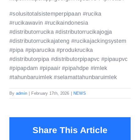
#solusitotalsistemperpipaan
#rucika
#rucikawavin
#rucikaindonesia
#distributorrucika
#distributorrucikajogja
#distributorrucikajateng
#rucikajackingsystem
#pipa
#piparucika
#produkrucika
#distributorpipa
#distributorpipapvc
#pipaupvc
#pipapdam
#pipaair
#pipahdpe
#imlek
#tahunbaruimlek
#selamattahunbaruimlek
By
admin
|
February 17th, 2026
|
NEWS
Share This Article