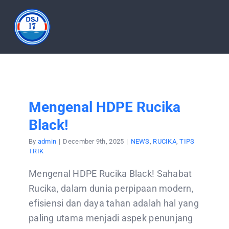
Skip
to
Tog
content
Nav
HOME
ABOUT
Mengenal HDPE Rucika
Black!
PRODUCT
By
admin
|
December 9th, 2025
|
NEWS
,
RUCIKA
,
TIPS
TRIK
DOCUMENTATION
Mengenal HDPE Rucika Black! Sahabat
Rucika, dalam dunia perpipaan modern,
ARTICLES
efisiensi dan daya tahan adalah hal yang
paling utama menjadi aspek penunjang