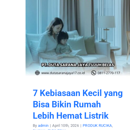
7 Kebiasaan Kecil yang
Bisa Bikin Rumah
Lebih Hemat Listrik
By
admin
|
April 10th, 2026
|
PRODUK RUCIKA
,