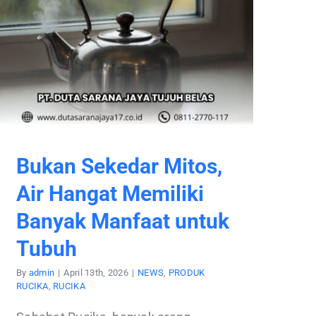
Bukan Sekedar Mitos,
Air Hangat Memiliki
Banyak Manfaat untuk
Tubuh
By
admin
|
April 13th, 2026
|
NEWS
,
PRODUK
RUCIKA
,
RUCIKA