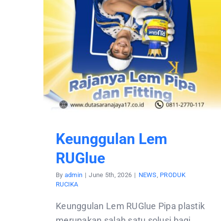
Keunggulan Lem
RUGlue
By
admin
|
June 5th, 2026
|
NEWS
,
PRODUK
RUCIKA
Keunggulan Lem RUGlue Pipa plastik
merupakan salah satu solusi bagi