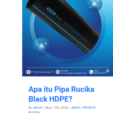
Apa itu Pipa Rucika
Black HDPE?
By
admin
|
May 11th, 2026
|
NEWS
,
PRODUK
RUCIKA