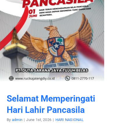
Selamat Memperingati
Hari Lahir Pancasila
By
admin
|
June 1st, 2026
|
HARI NASIONAL