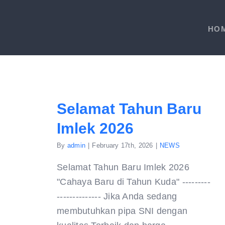
Skip
to
HO
content
Selamat Tahun Baru
Imlek 2026
By
admin
|
February 17th, 2026
|
NEWS
Selamat Tahun Baru Imlek 2026
"Cahaya Baru di Tahun Kuda" ---------
-------------- Jika Anda sedang
membutuhkan pipa SNI dengan